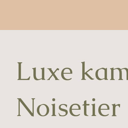
Luxe kam
Noisetier