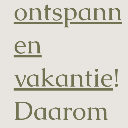
ontspann
en
vakantie
!
Daarom