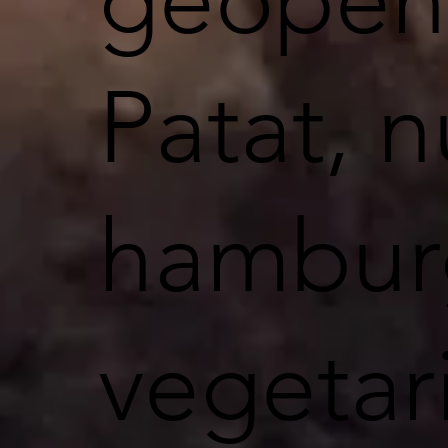
Patat, 
hambur
vegetar