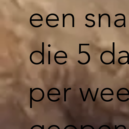
een sna
die 5 d
per we
geopend