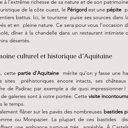
 à l’extrême richesse de sa nature et de son patrimoine
ouristique de la côte ouest, le 
Périgord
 est une 
pépite
  
ntiers battus. Ici, le tourisme  puise ses sources dans 
és et en  pleine nature. Ce sera pour vous l’occasion d
solé, dîner à la chandelle dans un restaurant intimiste 
ins désertés.
moine culturel et historique d’Aquitaine
, cette 
partie d’Aquitaine
  mérite qu’on y fasse une hal
 sites  préhistoriques encore intacts, ses châteaux 
ffre de Padirac par exemple a de quoi impressionner ! 
de galeries sont à votre portée. Cette 
visite incontourn
ns le temps.
alement flâner sur les pavés des nombreuses 
bastides p
mme ou Monpazier. La plupart de ces bastides  disp
ffrent une ambiance rustique très  agréable. À Casteln