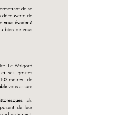
.
permettant de se 
la découverte de 
e 
vous évader à 
ou bien de vous 
te. Le Périgord 
et ses grottes 
103 mètres  de 
able
 vous assure 
ittoresques
  tels 
osent de leur 
aud justement, 