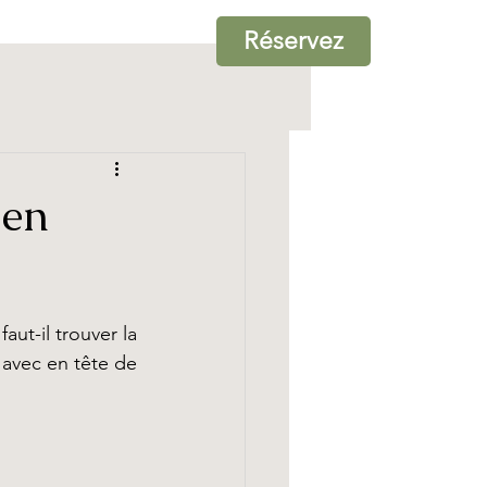
Réservez
 en
t-il trouver la 
vec en tête de  