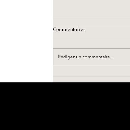
Que faire autour de
Commentaires
Castelwood du 1er au 5
juillet ? 🍉
Bonjour à tous et bienvenue à
Castelwood ! Nous sommes ravis
Rédigez un commentaire...
de vous accueillir pour votre
séjour au cœur de notre forêt de
châtaigniers. Pour vous aider à
déconnecter et à profiter
pleinement du Péri