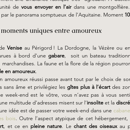
unité de 
vous envoyer en l’air
 dans une montgolfière. 
r par le panorama somptueux de l’Aquitaine. Moment 
 moments uniques entre amoureux
de 
Venise
 au Périgord ! La Dordogne, la Vézère ou en
urues à bord d’une 
gabare
,  soit un bateau traditionn
 marchandises. La faune et la flore de la région pourron
e en amoureux
.
 amoureux réussi passe avant tout par le choix de so
s sans âme et privilégiez les 
gîtes plus à l’écart
 des zon
e week-end est le vôtre, vous n’avez pas à vous sentir
 une multitude d’adresses misent sur l’
insolite
 et la 
discré
eure idée est de passer votre week-end dans une 
cabane
es bois
. Outre l’aspect atypique de cet hébergement, 
rt
, et ce en 
pleine nature
. Le 
chant des oiseaux
 au p