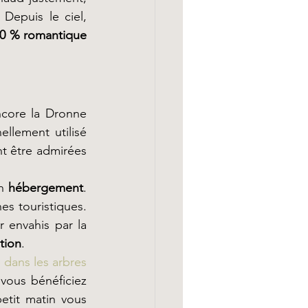
Depuis le ciel, 
100 % romantique 
core la Dronne 
ellement utilisé 
t être admirées  
n 
hébergement
. 
es touristiques. 
 envahis par la 
tion
.
 dans les arbres
vous bénéficiez 
etit matin vous 