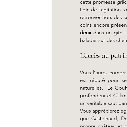
cette promesse grâce
Loin de l’agitation t
retrouver hors des se
coins encore préserv
deux
 dans un gîte i
balader sur des chem
L’accès au patri
Vous l’aurez compris
est réputé pour ses
naturelles.  Le Gou
profondeur et 40 km 
un véritable saut da
Vous apprécierez ég
que Castelnaud, Do
propre château et o