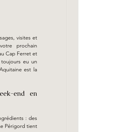
ages, visites et 
activités.  Cela ne facilitant en rien la sélection de votre destination pour votre  prochain 
au Cap Ferret et 
toujours eu un 
uitaine est la 
eek-end en 
 qui fonctionne repose sur trois ingrédients : des 
Le Périgord tient 